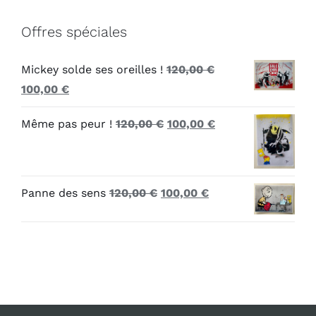
Offres spéciales
Mickey solde ses oreilles !
120,00
€
Le
Le
100,00
€
prix
prix
Le
Le
Même pas peur !
120,00
€
100,00
€
initial
actuel
prix
prix
était :
est :
initial
actuel
120,00 €.
100,00 €.
était :
est :
Le
Le
Panne des sens
120,00
€
100,00
€
120,00 €.
100,00 €.
prix
prix
initial
actuel
était :
est :
120,00 €.
100,00 €.