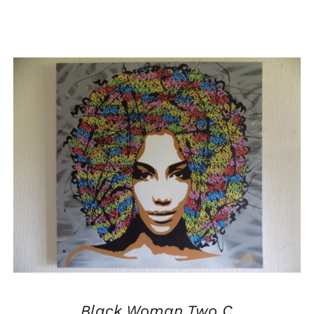
AJOUTER AU PANIER
/
APERÇU
Black Woman Two C