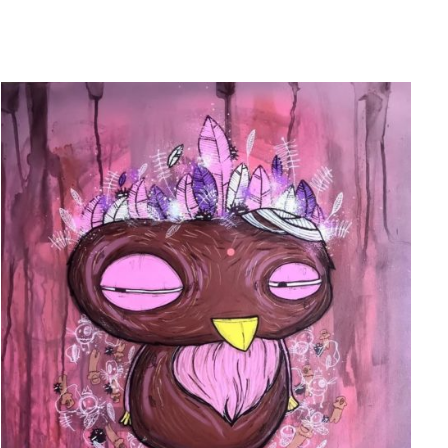
AJOUTER AU PANIER
/
APERÇU