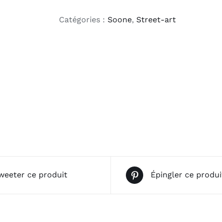
Peony
samuraï
Catégories :
Soone
,
Street-art
weeter ce produit
Épingler ce produi