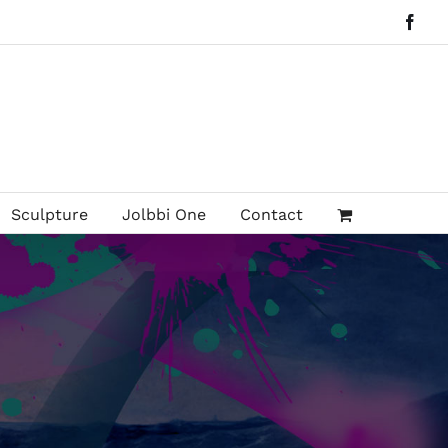
Face
Sculpture
Jolbbi One
Contact