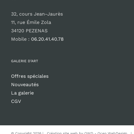
32, cours Jean-Jaurès
11, rue Émile Zola
34120 PEZENAS
Mobile :
06.20.41.40.78
GALERIE D’ART
Offres spéciales
Nouveautés
La galerie
CGV
© Copyright
2026 | Création site web by
OWD - Ocen WebDesign
| T