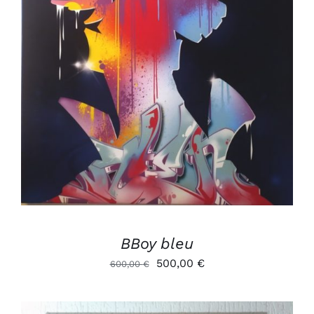
DÉTAILS
BBoy bleu
Le
Le
500,00
€
600,00
€
prix
prix
initial
actuel