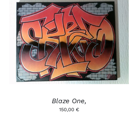
était :
est :
600,00 €.
500,00 €.
AJOUTER AU PANIER
/
DÉTAILS
Blaze One,
150,00
€