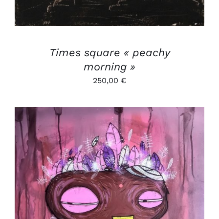
Times square « peachy
morning »
250,00
€
AJOUTER AU PANIER
/
DÉTAILS