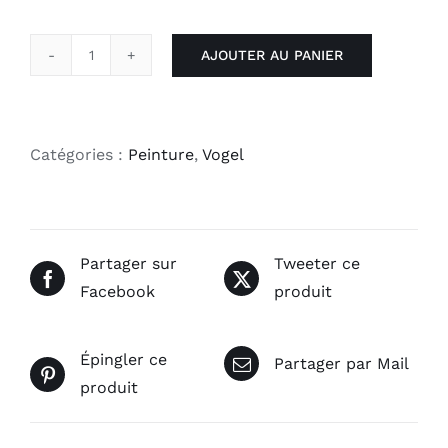
AJOUTER AU PANIER
quantité
de
Le
départ
Catégories :
Peinture
,
Vogel
Partager sur
Tweeter ce
Facebook
produit
Épingler ce
Partager par Mail
produit