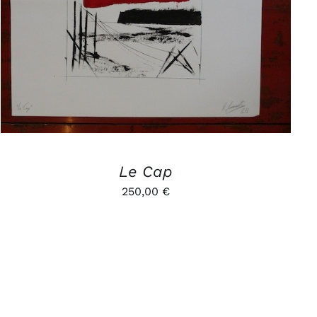
AJOUTER AU PANIER
/
APERÇU
Le Cap
250,00
€