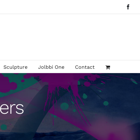
Face
Sculpture
Jolbbi One
Contact
ers