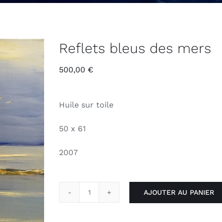
Reflets bleus des mers
500,00
€
Huile sur toile
50 x 61
2007
AJOUTER AU PANIER
quantité
de