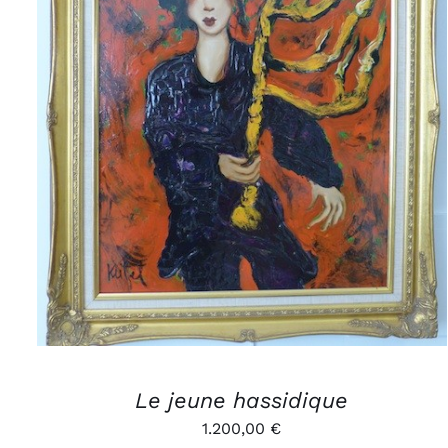
AJOUTER AU PANIER
/
APERÇU
Le jeune hassidique
1.200,00
€