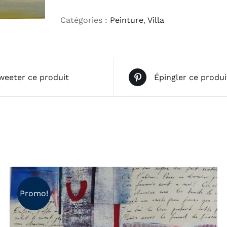
Reflets
bleus
Catégories :
Peinture
,
Villa
des
mers
weeter ce produit
Épingler ce produi
Promo!