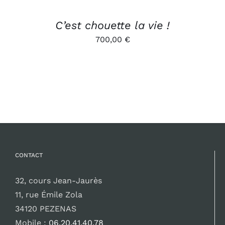
C’est chouette la vie !
700,00
€
CONTACT
32, cours Jean-Jaurès
11, rue Émile Zola
34120 PEZENAS
Mobile :
06.20.41.40.78