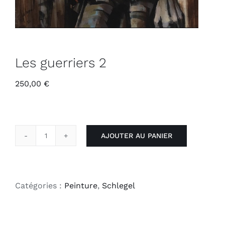
Les guerriers 2
250,00
€
AJOUTER AU PANIER
quantité
de
Les
guerriers
Catégories :
Peinture
,
Schlegel
2