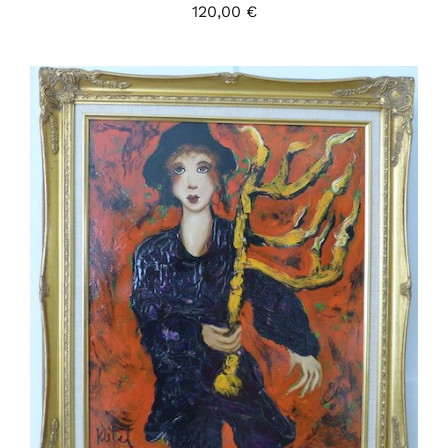
120,00
€
AJOUTER AU PANIER
/
DÉTAILS