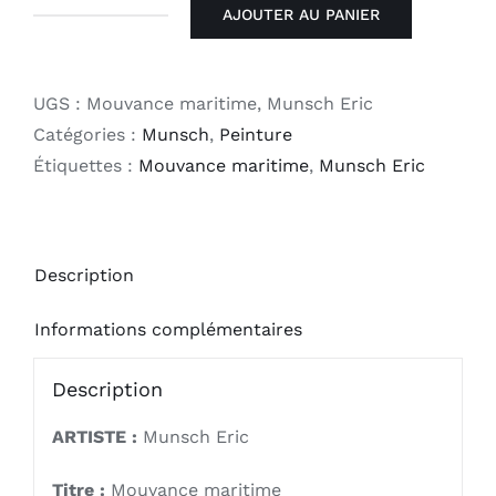
AJOUTER AU PANIER
quantité
de
Mouvance
UGS :
Mouvance maritime, Munsch Eric
maritime
Catégories :
Munsch
,
Peinture
Étiquettes :
Mouvance maritime
,
Munsch Eric
Description
Informations complémentaires
Description
ARTISTE :
Munsch Eric
Titre :
Mouvance maritime