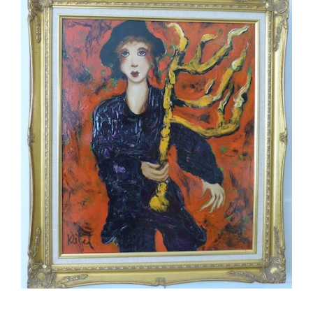
AJOUTER AU PANIER
/
DÉTAILS