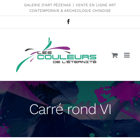
Passer
GALERIE D'ART PÉZENAS
|
VENTE EN LIGNE ART
CONTEMPORAIN & ARCHEOLOGIE CHINOISE
au
contenu
Facebook
Carré rond VI