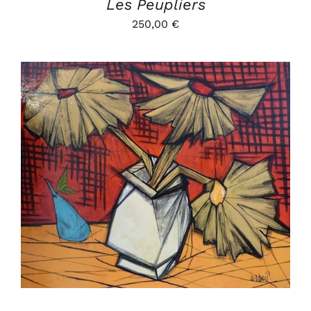
Les Peupliers
250,00
€
AJOUTER AU PANIER
/
DÉTAILS