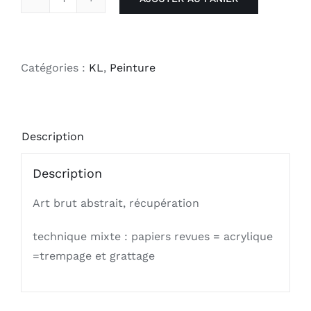
quantité
de
Palissade
88
Catégories :
KL
,
Peinture
Description
Description
Art brut abstrait, récupération
technique mixte : papiers revues = acrylique
=trempage et grattage