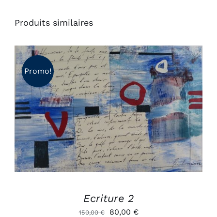
Produits similaires
Promo!
AJOUTER AU PANIER
/
DÉTAILS
Ecriture 2
Le
Le
80,00
€
150,00
€