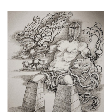
prix
prix
initial
actuel
était :
est :
150,00 €.
80,00 €.
AJOUTER AU PANIER
/
DÉTAILS