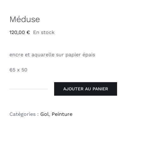
Méduse
120,00
€
En stock
encre et aquarelle sur papier épais
65 x 50
AJOUTER AU PANIER
quantité
de
Méduse
Catégories :
Gol
,
Peinture