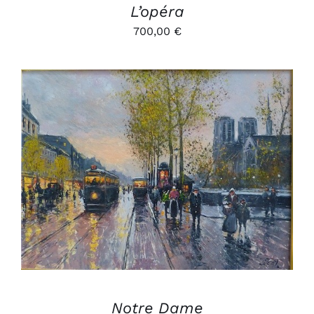
L’opéra
700,00
€
AJOUTER AU PANIER
/
DÉTAILS
Notre Dame