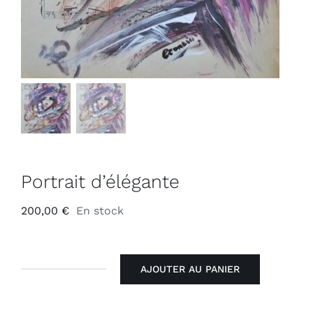
Portrait d’élégante
200,00
€
En stock
AJOUTER AU PANIER
quantité
de