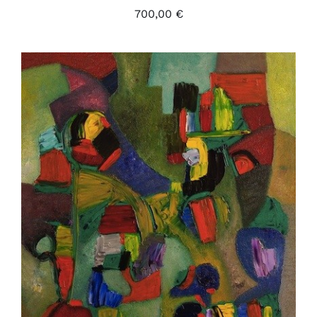
700,00
€
AJOUTER AU PANIER
/
DÉTAILS