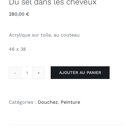
Du sel dans les cheveux
280,00
€
Acrylique sur toile, au couteau
46 x 38
AJOUTER AU PANIER
quantité
de
Du
sel
Catégories :
Douchez
,
Peinture
dans
les
cheveux