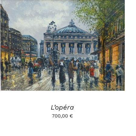
AJOUTER AU PANIER
/
APERÇU
L’opéra
700,00
€