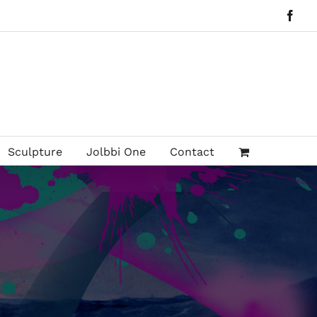
Face
Sculpture
Jolbbi One
Contact