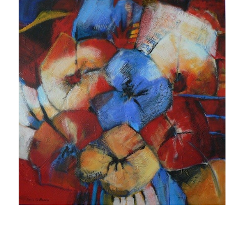
AJOUTER AU PANIER
/
APERÇU