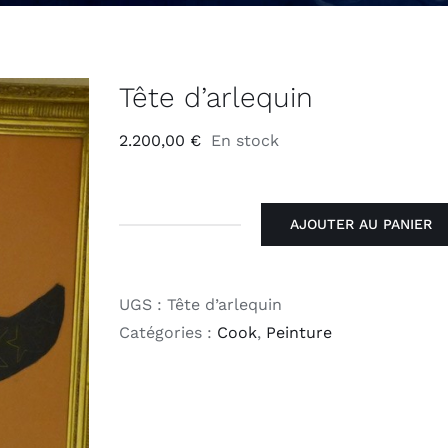
Tête d’arlequin
2.200,00
€
En stock
AJOUTER AU PANIER
quantité
de
Tête
UGS :
Tête d’arlequin
d’arlequin
Catégories :
Cook
,
Peinture