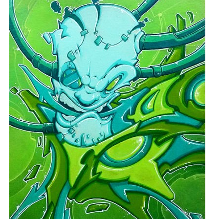
AJOUTER AU PANIER
/
APERÇU