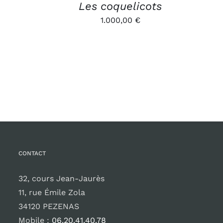
Les coquelicots
1.000,00
€
CONTACT
32, cours Jean-Jaurès
11, rue Émile Zola
34120 PEZENAS
Mobile :
06.20.41.40.78