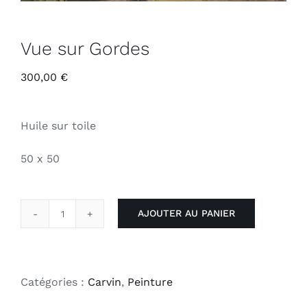
Vue sur Gordes
300,00
€
Huile sur toile
50 x 50
AJOUTER AU PANIER
quantité
de
Vue
sur
Catégories :
Carvin
,
Peinture
Gordes