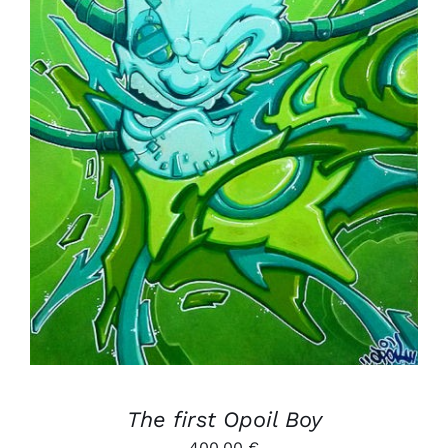
AJOUTER AU PANIER
/
DÉTAILS
The first Opoil Boy
400,00
€