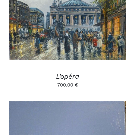
AJOUTER AU PANIER
/
DÉTAILS
L’opéra
700,00
€