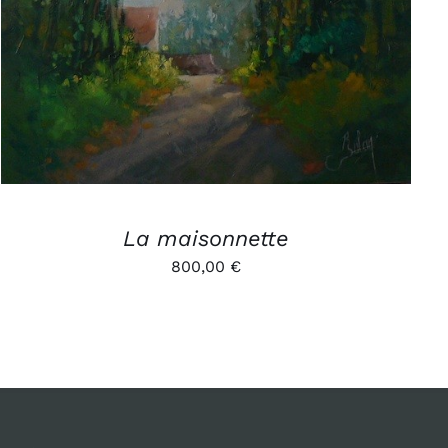
AJOUTER AU PANIER
/
APERÇU
La maisonnette
800,00
€