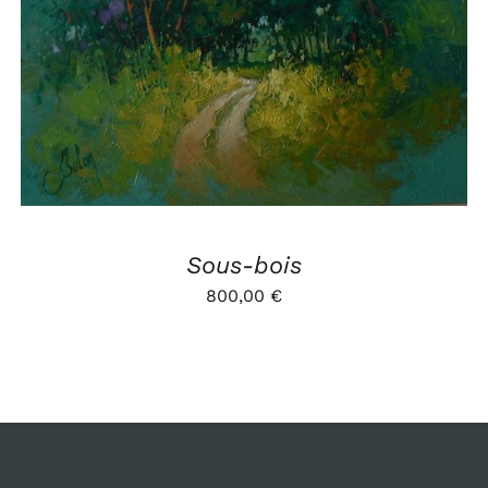
AJOUTER AU PANIER
/
APERÇU
Sous-bois
800,00
€