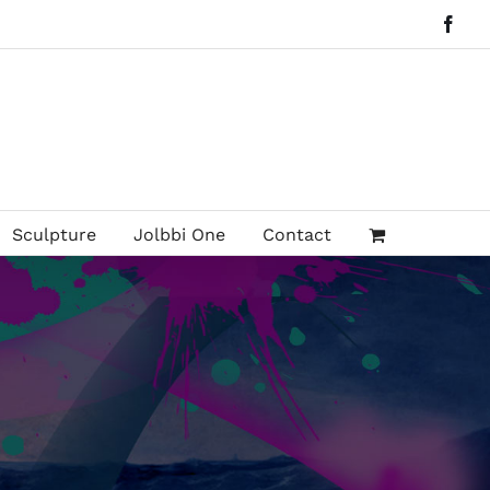
Face
Sculpture
Jolbbi One
Contact