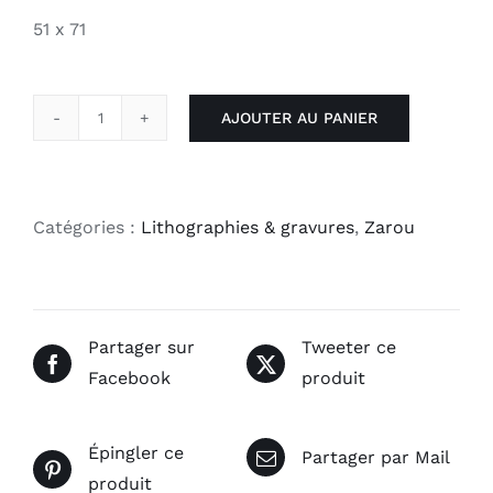
51 x 71
AJOUTER AU PANIER
quantité
de
Le
berger
Catégories :
Lithographies & gravures
,
Zarou
Partager sur
Tweeter ce
Facebook
produit
Épingler ce
Partager par Mail
produit