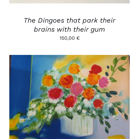
The Dingoes that park their
brains with their gum
150,00
€
AJOUTER AU PANIER
/
DÉTAILS