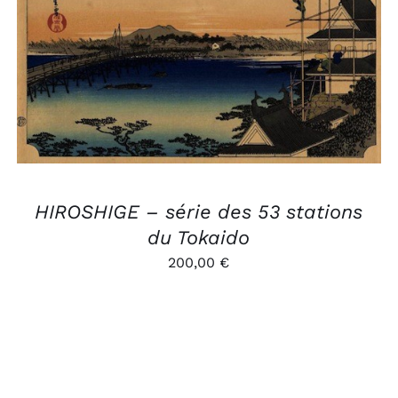
AJOUTER AU PANIER
/
APERÇU
HIROSHIGE – série des 53 stations
du Tokaido
200,00
€