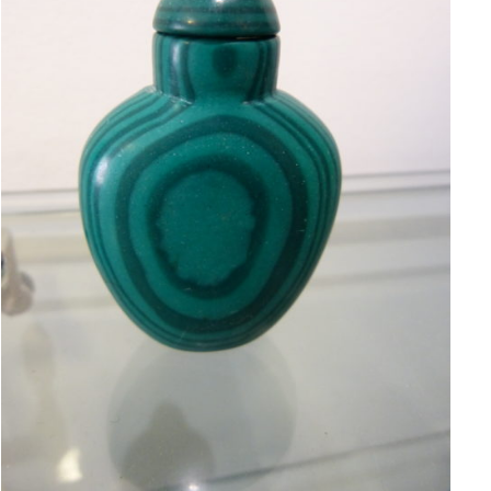
AJOUTER AU PANIER
/
APERÇU