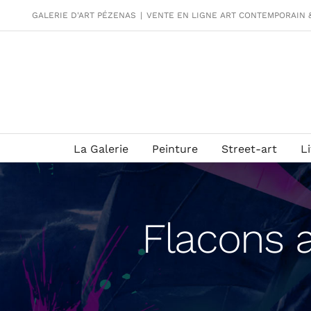
Passer
GALERIE D'ART PÉZENAS
|
VENTE EN LIGNE ART CONTEMPORAIN 
au
contenu
La Galerie
Peinture
Street-art
L
Flacons a