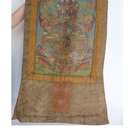
AJOUTER AU PANIER
/
APERÇU